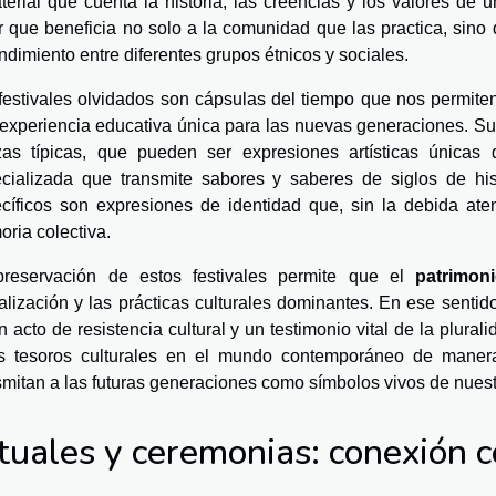
terial que cuenta la historia, las creencias y los valores de 
r que beneficia no solo a la comunidad que las practica, sin
ndimiento entre diferentes grupos étnicos y sociales.
festivales olvidados son cápsulas del tiempo que nos permite
experiencia educativa única para las nuevas generaciones. Su 
as típicas, que pueden ser expresiones artísticas únicas
cializada que transmite sabores y saberes de siglos de histo
cíficos son expresiones de identidad que, sin la debida ate
ria colectiva.
reservación de estos festivales permite que el
patrimoni
alización y las prácticas culturales dominantes. En ese sentid
n acto de resistencia cultural y un testimonio vital de la plural
s tesoros culturales en el mundo contemporáneo de manera
smitan a las futuras generaciones como símbolos vivos de nuestr
tuales y ceremonias: conexión 