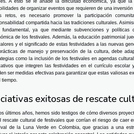
les. A esto se le añade la dificultad económica, ya que la 
bilidades de organizar eventos que requieren de una inversión 
s retos, es necesario promover la participación comunit
onsabilidad compartida hacia las tradiciones culturales. Asimi
r fundamental, ya que mediante subvenciones y políticas 
ómica de los festivales. Además, la educación patrimonial ju
valores y el significado de estas festividades a las nuevas ge
prácticas de manejo y preservación de la cultura, debe adap
ategias como la inclusión de los festivales en agendas cultura
ativos que integren las festividades en el currículo escolar
en ser medidas efectivas para garantizar que estas valiosas ex
l tiempo.
iciativas exitosas de rescate cul
os últimos años, hemos sido testigos de cómo diversos proyec
l rescate cultural de festivales que corrían el riesgo de caer
ival de la Luna Verde en Colombia, que gracias a una estra