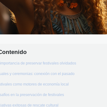
Contenido
importancia de preservar festivales olvidados
uales y ceremonias: conexión con el pasado
tivales como motores de economía local
afíos en la preservación de festivales
ciativas exitosas de rescate cultural