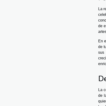
La r
cele
cono
de e
arte
En e
de t
sus 
crec
enri
De
La c
de l
quie