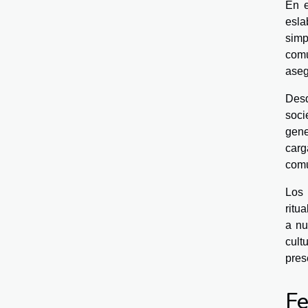
En e
esla
simp
comu
aseg
Desd
soci
gene
carg
com
Los 
ritu
a nu
cult
pres
Fe