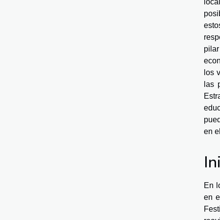
loca
posi
esto
resp
pila
econ
los 
las 
Estr
educ
pued
en e
In
En l
en e
Fest