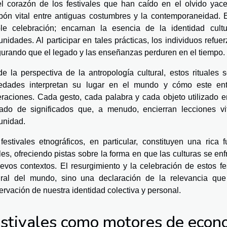
l corazón de los festivales que han caído en el olvido ya
bón vital entre antiguas costumbres y la contemporaneidad. E
le celebración; encarnan la esencia de la identidad cultu
nidades. Al participar en tales prácticas, los individuos refu
urando que el legado y las enseñanzas perduren en el tiempo.
e la perspectiva de la antropología cultural, estos rituale
edades interpretan su lugar en el mundo y cómo este ent
raciones. Cada gesto, cada palabra y cada objeto utilizado 
ado de significados que, a menudo, encierran lecciones vi
unidad.
festivales etnográficos, en particular, constituyen una rica
ales, ofreciendo pistas sobre la forma en que las culturas se e
evos contextos. El resurgimiento y la celebración de estos fes
ural del mundo, sino una declaración de la relevancia qu
ervación de nuestra identidad colectiva y personal.
stivales como motores de econo