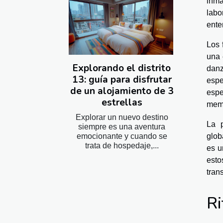
inma
labo
ente
Los 
una 
Explorando el distrito
danz
13: guía para disfrutar
espe
de un alojamiento de 3
espe
estrellas
memo
Explorar un nuevo destino
La p
siempre es una aventura
glob
emocionante y cuando se
trata de hospedaje,...
es u
esto
tran
Ri