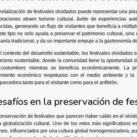
evitalización de festivales olvidados puede representar una pie
braciones atraen turismo cultural, ávido de experiencias au
cidas, generando un flujo de visitantes que beneficia a múltip
ste tipo no solo ayuda a preservar el patrimonio cultural, sin
sanía tradicional, y da un importante empuje a la gastronomía de
l contexto del desarrollo sustentable, los festivales olvidados 
urismo sustentable, donde la comunidad tiene la oportunidad d
costumbres mientras se beneficia económicamente. La pro
imiento económico respetuoso con el medio ambiente y la cu
quecedora tanto para el visitante como para el anfitrión.
safíos en la preservación de fe
onservación de festivales que parecen haber caído en el olvido
a globalización cultural. Uno de los retos más significativos 
nes, influenciados por una cultura global homogeneizadora, pue