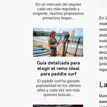
En un mercado del alquiler
cada vez más regulado y
exigente, muchos propietarios
En l
primerizos llegan...
mode
vent
olvi
invi
en r
desc
de f
Guía detallada para
junt
elegir el remo ideal
siga
para paddle surf
El paddle surf ha ganado
La
popularidad en los últimos
años y cada vez son más
quienes buscan...
Mant
cons